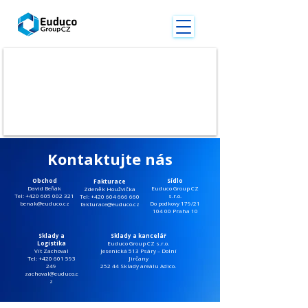
Kontaktujte nás
Obchod
Sídlo
Fakturace
David Beňák
Euduco Group CZ
Zdeněk Houžvička
Tel: +420 605 002 321
s.r.o.
Tel: +420 604 666 660
benak@euduco.cz
Do podkovy 179/21
fakturace@euduco.cz
104 00 Praha 10
Sklady a
Sklady a kancelář
Logistika
Euduco Group CZ s.r.o.
Vít Zachoval
Jesenická 513 Psáry – Dolní
Tel: +420 601 593
Jirčany
249
252 44 Sklady areálu Adico.
zachoval@euduco.c
z