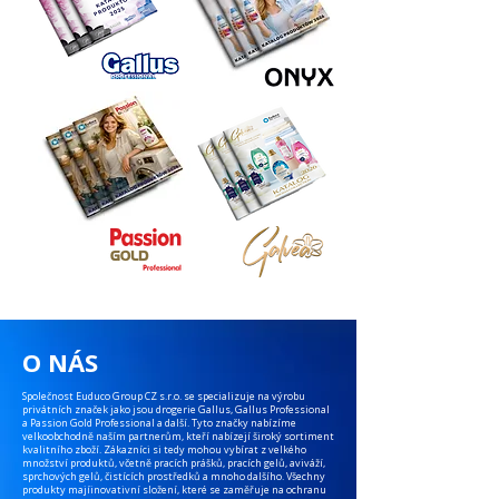
O NÁS
Společnost Euduco Group CZ s.r.o. se specializuje na výrobu
privátních značek jako jsou drogerie Gallus, Gallus Professional
a Passion Gold Professional a další. Tyto značky nabízíme
velkoobchodně naším partnerům, kteří nabízejí široký sortiment
kvalitního zboží. Zákazníci si tedy mohou vybírat z velkého
množství produktů, včetně pracích prášků, pracích gelů, aviváží,
sprchových gelů, čistících prostředků a mnoho dalšího. Všechny
produkty majíinovativní složení, které se zaměřuje na ochranu