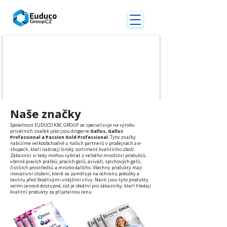
Naše značky
Společnost EUDUCO KBC GROUP se specializuje na výrobu
privátních značek jako jsou drogerie
Gallus, Gallus
Professional a Passion
Gold Professional
. Tyto značky
nabízíme velkoobchodně u našich partnerů v prodejnách a e-
shopech, kteří nabízejí široký sortiment kvalitního zboží.
Zákazníci si tedy mohou vybírat z velkého množství produktů,
včetně pracích prášků, pracích gelů, aviváží, sprchových gelů,
čistících prostředků a mnoho dalšího. Všechny produkty mají
inovativní složení, které se zaměřuje na ochranu pokožky a
textilu před škodlivými vnějšími vlivy. Navíc jsou tyto produkty
velmi cenově dostupné, což je ideální pro zákazníky, kteří hledají
kvalitní produkty za přijatelnou cenu.