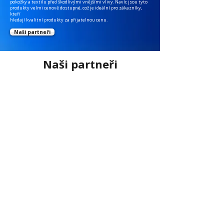
pokožky a textilu před škodlivými vnějšími vlivy. Navíc jsou tyto
produkty velmi cenově dostupné, což je ideální pro zákazníky,
kteří
hledají kvalitní produkty za přijatelnou cenu.
Naši partneři
Naši partneři
Kontaktujte nás
Obchod
Sídlo
Fakturace
David Beňák
Euduco Group CZ
Zdeněk Houžvička
Tel: +420 605 002 321
s.r.o.
Tel: +420 604 666 660
benak@euduco.cz
Do podkovy 179/21
fakturace@euduco.cz
104 00 Praha 10
Sklady a
Sklady a kancelář
Logistika
Euduco Group CZ s.r.o.
Vít Zachoval
Jesenická 513 Psáry – Dolní
Tel: +420 601 593
Jirčany
249
252 44 Sklady areálu Adico.
zachoval@euduco.c
z